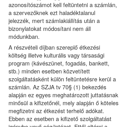
azonosítószámot kell feltüntetni a számlán,
a szervezőknek ezt haladéktalanul
jelezzék, mert számlakiállítás után a
bizonylatokat módosítani nem áll
módunkban.
A részvételi díjban szereplő étkezési
költség illetve kulturális vagy társasági
program (kávészünet, fogadás, bankett,
stb.) minden esetben közvetített
szolgáltatásként külön feltüntetésre kerül a
számlán. Az SZJA tv 70§ (1) bekezdés
alapján ez egyes meghatározott juttatásnak
minősül a kifizetőnél, mely alapján ő köteles
megfizetni az étkezést terhelő adókat.
Ebben az esetben a kifizető szolgáltatást
igénybe vevő cég/intézet. Ettől eltérni a